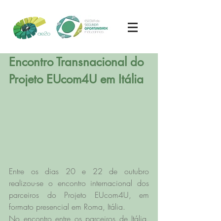
Encontro Transnacional do 
Projeto EUcom4U em Itália
Entre os dias 20 e 22 de outubro 
realizou-se o encontro internacional dos 
parceiros do Projeto EUcom4U, em 
formato presencial em Roma, Itália.
No encontro entre os parceiros de Itália, 