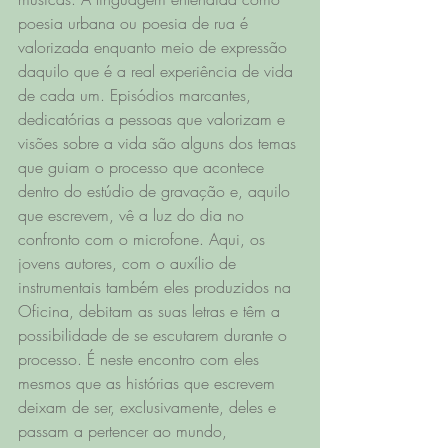
poesia urbana ou poesia de rua é 
valorizada enquanto meio de expressão 
daquilo que é a real experiência de vida 
de cada um. Episódios marcantes, 
dedicatórias a pessoas que valorizam e 
visões sobre a vida são alguns dos temas 
que guiam o processo que acontece 
dentro do estúdio de gravação e, aquilo 
que escrevem, vê a luz do dia no 
confronto com o microfone. Aqui, os 
jovens autores, com o auxílio de 
instrumentais também eles produzidos na 
Oficina, debitam as suas letras e têm a 
possibilidade de se escutarem durante o 
processo. É neste encontro com eles 
mesmos que as histórias que escrevem 
deixam de ser, exclusivamente, deles e 
passam a pertencer ao mundo, 