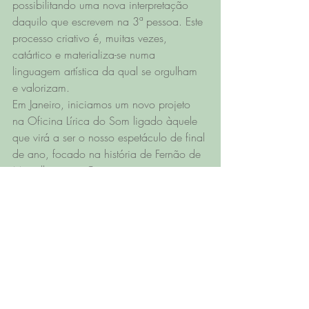
possibilitando uma nova interpretação 
daquilo que escrevem na 3ª pessoa. Este 
processo criativo é, muitas vezes, 
catártico e materializa-se numa 
linguagem artística da qual se orgulham 
e valorizam.
Em Janeiro, iniciamos um novo projeto 
na Oficina Lírica do Som ligado àquele 
que virá a ser o nosso espetáculo de final 
de ano, focado na história de Fernão de 
Magalhães e a Circum-navegação. 
Cada música contará um pedaço desta 
narrativa que é interpretada por cada 
jovem de uma forma criativa e pessoal, 
permitindo uma maior apropriação do 
conhecimento.