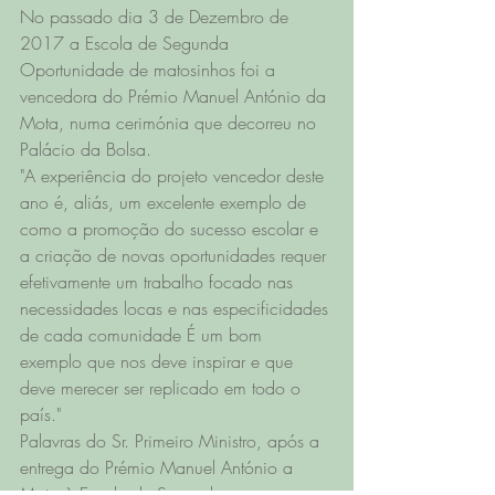
No passado dia 3 de Dezembro de 
2017 a Escola de Segunda 
Oportunidade de matosinhos foi a 
vencedora do Prémio Manuel António da 
Mota, numa cerimónia que decorreu no 
Palácio da Bolsa.
"A experiência do projeto vencedor deste 
ano é, aliás, um excelente exemplo de 
como a promoção do sucesso escolar e 
a criação de novas oportunidades requer 
efetivamente um trabalho focado nas 
necessidades locas e nas especificidades 
de cada comunidade É um bom 
exemplo que nos deve inspirar e que 
deve merecer ser replicado em todo o 
país."
Palavras do Sr. Primeiro Ministro, após a 
entrega do Prémio Manuel António a 
Mota à Escola de Segunda 