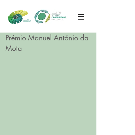
Prémio Manuel António da 
Mota