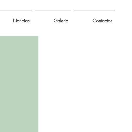
Notícias
Galeria
Contactos