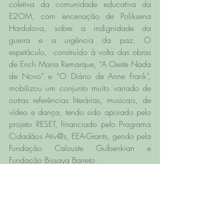
coletiva da comunidade educativa da 
E2OM, com encenação de Poliksena 
Hardalova, sobre a indignidade da 
guerra e a urgência da paz. O 
espetáculo,  construído à volta das obras 
de Erich Maria Remarque, “A Oeste Nada 
de Novo” e “O Diário de Anne Frank”, 
mobilizou um conjunto muito variado de 
outras referências literárias, musicais, de 
vídeo e dança, tendo sido apoiado pelo 
projeto RESET, financiado pelo Programa 
Cidadãos Ativ@s, EEA-Grants, gerido pela 
Fundação Calouste Gulbenkian e 
Fundação Bissaya Barreto.
O espetáculo "O menino da sua mãe" 
contou com muitos jovens e profissionais 
em palco e foi um momento muito 
marcante no processo de formação e de 
mudança dos jovens (e de todos os que 