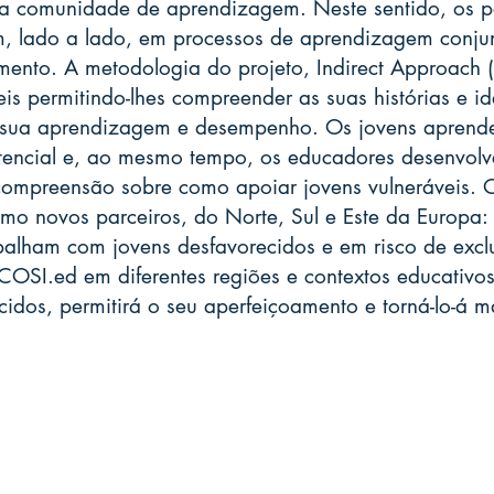
a comunidade de aprendizagem. Neste sentido, os pe
ham, lado a lado, em processos de aprendizagem conj
nto. A metodologia do projeto, Indirect Approach (IA
is permitindo-lhes compreender as suas histórias e id
sua aprendizagem e desempenho. Os jovens aprendem
tencial e, ao mesmo tempo, os educadores desenvol
compreensão sobre como apoiar jovens vulneráveis. O 
o novos parceiros, do Norte, Sul e Este da Europa: c
abalham com jovens desfavorecidos e em risco de excl
SI.ed em diferentes regiões e contextos educativos,
idos, permitirá o seu aperfeiçoamento e torná-lo-á ma