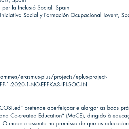
lears, Spain
 per la Inclusió Social, Spain
Iniciativa Social y Formación Ocupacional Jovent, Sp
ammes/erasmus-plus/projects/eplus-project-
EPP-1-2020-1-NO-EPPKA3-IPI-SOC-IN
OSI.ed” pretende aperfeiçoar e alargar as boas práti
and Co-created Education” (MaCE), dirigido à
educaç
s. O modelo assenta na premissa de que os educadore