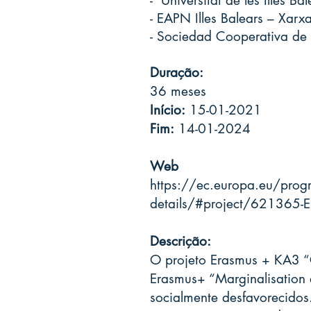
- Universitat de les Illes Ba
- EAPN Illes Balears – Xarxa
- Sociedad Cooperativa de 
Duração:
36 meses
Início:
15-01-2021
Fim:
14-01-2024
Web
https://ec.europa.eu/progr
details/#project/621365-
Descrição:
O projeto Erasmus + KA3 “C
Erasmus+ “Marginalisation 
socialmente desfavorecido