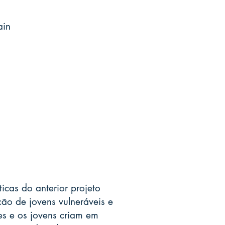
ain
cas do anterior projeto
ão de jovens vulneráveis e
s e os jovens criam em