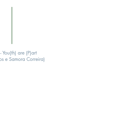
 You(th) are (P)art
os e Samora Correira)