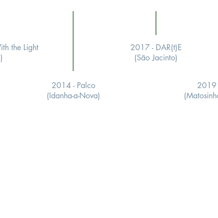
th the Light
2017 - DAR(t)E
)
(São Jacinto)
2014 - Palco
2019 -
(Idanha-a-Nova)
(Matosinh