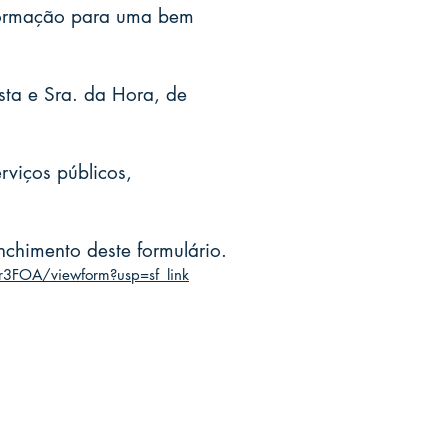
 formação para uma bem
ta e Sra. da Hora, de
rviços públicos,
chimento deste formulário.
3FOA/viewform?usp=sf_link