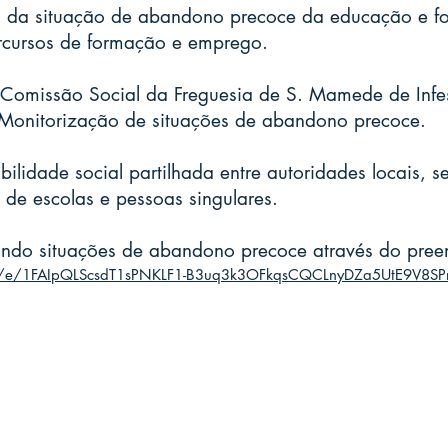
ão da situação de abandono precoce da educação e
rcursos de formação e emprego.
 Comissão Social da Freguesia de S. Mamede de Infes
 Monitorização de situações de abandono precoce.
ilidade social partilhada entre autoridades locais, se
 de escolas e pessoas singulares.
ando situações de abandono precoce através do preen
/d/e/1FAIpQLScsdT1sPNKLF1-B3uq3k3OFkqsCQCLnyDZa5UtE9V8SPr