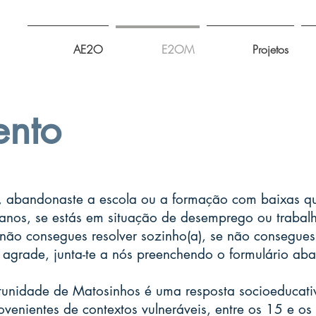
AE2O
E2OM
Projetos
ento
, abandonaste a escola ou a formação com baixas qua
anos, se estás em situação de desemprego ou trabalh
não consegues resolver sozinho(a), se não consegues
grade, junta-te a nós preenchendo o formulário aba
unidade de Matosinhos é uma resposta socioeducati
rovenientes de contextos vulneráveis, entre os 15 e os