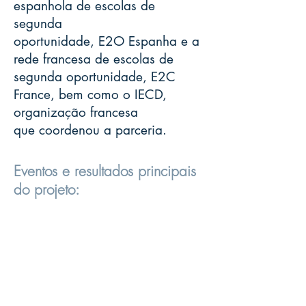
espanhola de escolas de
segunda
oportunidade, E2O Espanha e a
rede francesa de escolas de
segunda oportunidade, E2C
France, bem como o IECD,
organização francesa
que coordenou a parceria.
Eventos e resultados principais
do projeto:
1. - Um evento principal: a conferência
anual da rede de 2018 e 2019
2. - Boletim informativo da rede
3. - O guia MedNC de boas práticas