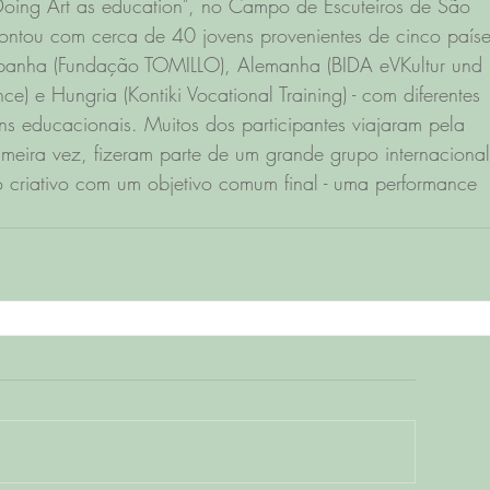
 "Doing Art as education", no Campo de Escuteiros de São 
 contou com cerca de 40 jovens provenientes de cinco paíse
 Espanha (Fundação TOMILLO), Alemanha (BIDA eVKultur und 
e) e Hungria (Kontiki Vocational Training) - com diferentes 
gens educacionais. Muitos dos participantes viajaram pela 
rimeira vez, fizeram parte de um grande grupo internacional
o criativo com um objetivo comum final - uma performance 