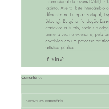
Internacional de jovens DAR(t)E -
Jacinto, Aveiro. Este Intercâmbio
diferentes na Europa - Portugal,
Bildung), Bulgária (Fundação Essenc
contextos culturais, sociais e ori
primeira vez no exterior e, pela p
envolvido em um processo artístic
artística pública.
Comentários
Escreva um comentário