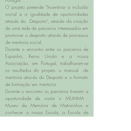
Portugal.
O projeto pretende “Incentivar a inclusão 
social e a igualdade de oportunidades 
através do  Desporto”, através da criação 
de uma rede de parceiros interessados em 
promover o desporto através de processos 
de mentoria social. 
Durante o encontro entre os parceiros de 
Espanha, Reino Unido e a nossa 
Associação, em Portugal, trabalharam-se 
os resultados do projeto: o manual  de 
mentoria através do Desporto e o formato 
de formação em mentoria. 
Durante o encontro os parceiros tiveram a 
oportunidade de visitar o MUMMA - 
Museu da Memória de Matosinhos e 
conhecer a nossa Escola, a Escola de 
Segunda Oportunidade de Matosinhos.