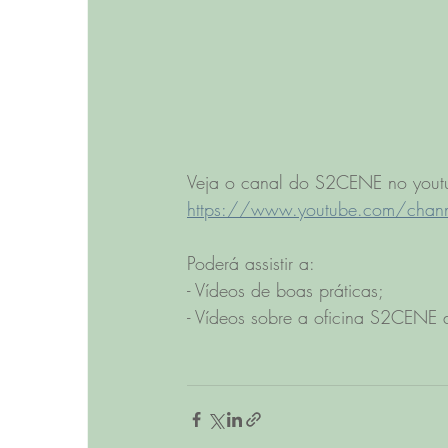
Veja o canal do S2CENE no yout
https://www.youtube.com/chan
Poderá assistir a: 
- Vídeos de boas práticas; 
- Vídeos sobre a oficina S2CENE 