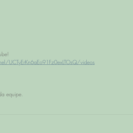
ube! 
nel/UCTyErKn6aEo91Fz0exLTOsQ/videos
da equipe.