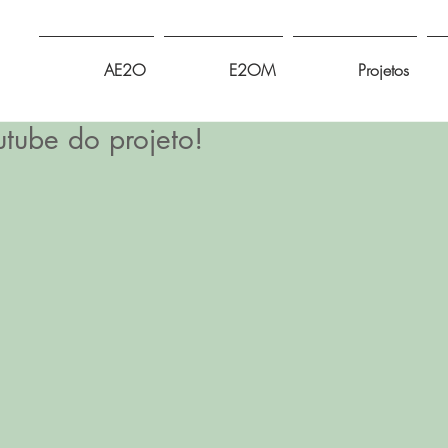
AE2O
E2OM
Projetos
utube do projeto!