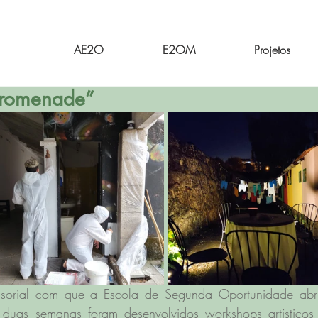
AE2O
E2OM
Projetos
“Promenade”
orial com que a Escola de Segunda Oportunidade abri
uas semanas foram desenvolvidos workshops artísticos 