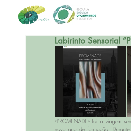
Labirinto Sensorial 
«PROMENADE» foi a viagem sens
novo ano de formação. Durante d