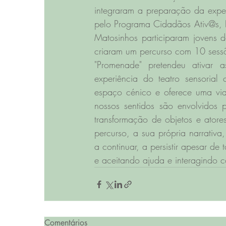
integraram a preparação da expe
pelo Programa Cidadãos Ativ@s, 
Matosinhos participaram jovens d
criaram um percurso com 10 sess
"Promenade" pretendeu ativar 
experiência do teatro sensorial
espaço cénico e oferece uma viag
nossos sentidos são envolvidos po
transformação de objetos e atores
percurso, a sua própria narrativa,
a continuar, a persistir apesar d
e aceitando ajuda e interagindo c
Comentários