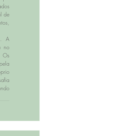
dos 
 de 
os, 
. A 
 no 
 Os 
ela 
rio 
afia 
ndo 