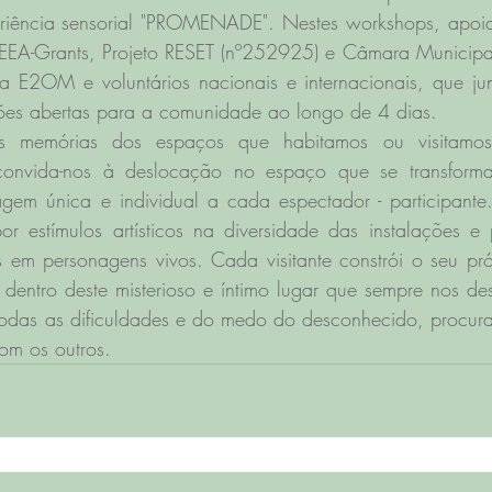
riência sensorial "PROMENADE". Nestes workshops, apoia
EEA-Grants, Projeto RESET (nº252925) e Câmara Municipal
a E2OM e voluntários nacionais e internacionais, que junt
ões abertas para a comunidade ao longo de 4 dias. 
as memórias dos espaços que habitamos ou visitamos
 convida-nos à deslocação no espaço que se transforma
em única e individual a cada espectador - participante.
r estímulos artísticos na diversidade das instalações e p
 em personagens vivos. Cada visitante constrói o seu próp
 dentro deste misterioso e íntimo lugar que sempre nos des
e todas as dificuldades e do medo do desconhecido, procura
om os outros.