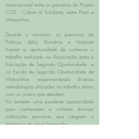
transnacional entre os parceiros do Projeto 
COS - Culture of Solidarity, entre Porto e 
Matosinhos.
Durante o encontro, os parceiros da 
Polónia, Itália, Roménia e Holanda 
tiveram a oportunidade de conhecer o 
trabalho realizado na Associação para a 
Educação de Segunda Oportunidade  e 
na Escola de Segunda Oportunidade de 
Matosinhos, experimentando diversas 
metodologias utilizadas no trabalho diário 
com os jovens que atendem. 
Foi também uma excelente oportunidade 
para conhecerem e visitarem diversas 
instituições parceiras que integram a 
dinâmica da nossa formação.
Os parceiros continuam a conhecer e a 