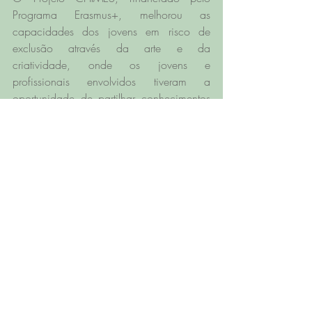
Programa Erasmus+, melhorou as 
capacidades dos jovens em risco de 
exclusão através da arte e da 
criatividade, onde os jovens e 
profissionais envolvidos tiveram a 
oportunidade de partilhar conhecimentos 
e desfrutar de atividades artísticas e 
criativas de forma a melhorar as suas 
competências pessoais, sociais, 
profissionais e artísticas.
No dia 16 de Fevereiro aconteceu o 
Encontro Transnacional dos parceiros do 
Projeto CHIMES em Amposta, Espanha.
Os parceiros reuniram-se para a última 
reunião do projeto, discutiram assuntos 
administrativos e prepararam o 2.º evento 
deste encontro, o Evento Final.