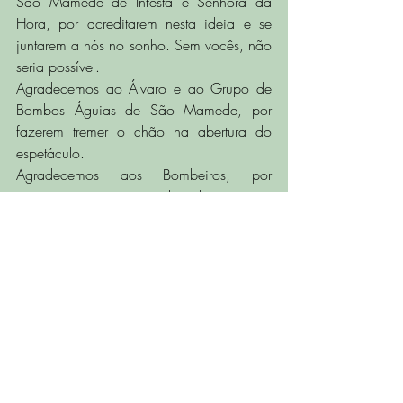
São Mamede de Infesta e Senhora da 
Hora, por acreditarem nesta ideia e se 
juntarem a nós no sonho. Sem vocês, não 
seria possível. 
Agradecemos ao Álvaro e ao Grupo de 
Bombos Águias de São Mamede, por 
fazerem tremer o chão na abertura do 
espetáculo. 
Agradecemos aos Bombeiros, por 
garantirem a segurança de todos. 
Por fim, queremos dizer que o tamanho 
dos nossos jovens não é mensurável. 
Foram enormes e a qualidade do que 
fizeram iluminou a noite! Parabéns!
A toda a equipa da escola, nada disto 
poderia existir sem o vosso contributo, 
sem a vossa entrega e dedicação, sem o 
compromisso com aquilo que esta escola 
representa. Um sincero obrigado! 